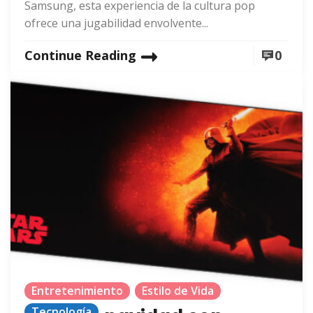
Samsung, esta experiencia de la cultura pop
ofrece una jugabilidad envolvente...
Continue Reading
0
Entretenimiento
Estilo de Vida
Tecnología