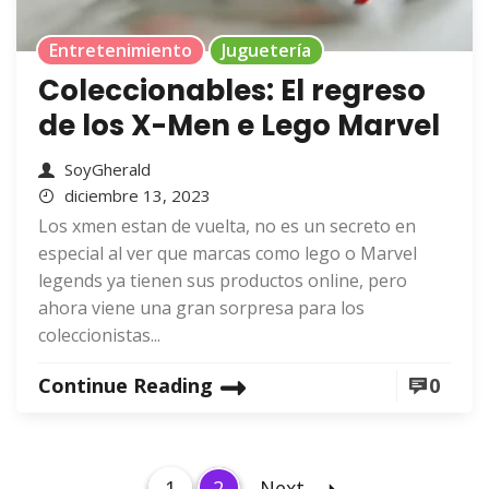
Entretenimiento
Juguetería
Coleccionables: El regreso
de los X-Men e Lego Marvel
SoyGherald
diciembre 13, 2023
Los xmen estan de vuelta, no es un secreto en
especial al ver que marcas como lego o Marvel
legends ya tienen sus productos online, pero
ahora viene una gran sorpresa para los
coleccionistas...
Continue Reading
0
P
P
P
1
2
Next