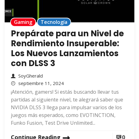
Gaming
Tecnología
Prepárate para un Nivel de
Rendimiento Insuperable:
Los Nuevos Lanzamientos
con DLSS 3
SoyGherald
septiembre 11, 2024
¡Atención, gamers! Si estás buscando llevar tus
partidas al siguiente nivel, te alegrará saber que
NVIDIA DLSS 3 llega para impulsar varios de los
juegos más esperados, como EVOTINCTION,
Funko Fusion, Test Drive Unlimited...
Continue Reading
0