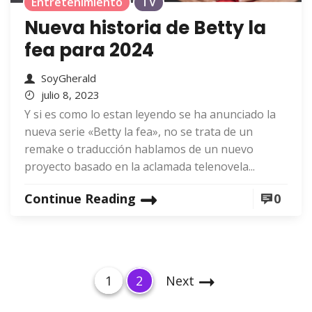
Entretenimiento
TV
Nueva historia de Betty la
fea para 2024
SoyGherald
julio 8, 2023
Y si es como lo estan leyendo se ha anunciado la
nueva serie «Betty la fea», no se trata de un
remake o traducción hablamos de un nuevo
proyecto basado en la aclamada telenovela...
Continue Reading
0
P
P
P
1
2
Next
a
a
a