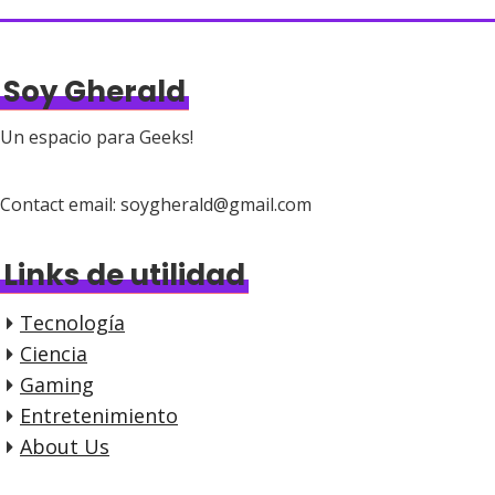
g
g
g
e
e
i
Soy Gherald
n
a
Un espacio para Geeks!
c
i
Contact email: soygherald@gmail.com
ó
n
Links de utilidad
d
Tecnología
e
Ciencia
e
Gaming
n
Entretenimiento
t
About Us
r