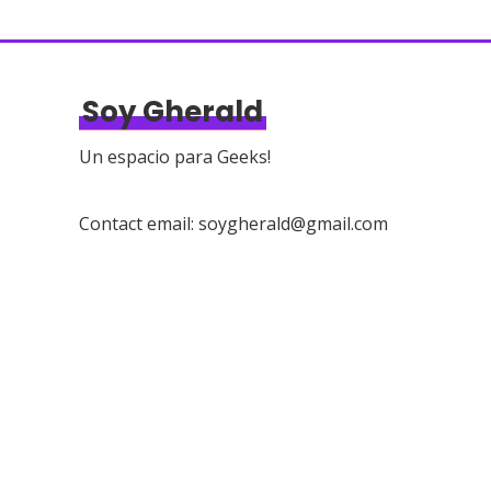
a
g
i
Soy Gherald
n
a
Un espacio para Geeks!
c
i
Contact email: soygherald@gmail.com
ó
n
d
e
e
n
t