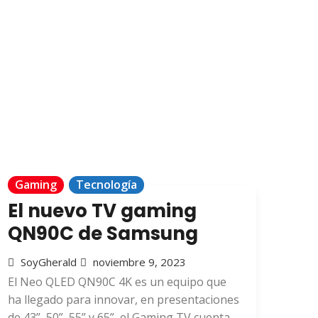
Gaming
Tecnología
El nuevo TV gaming
QN90C de Samsung
SoyGherald
noviembre 9, 2023
El Neo QLED QN90C 4K es un equipo que
ha llegado para innovar, en presentaciones
de 43”, 50”, 55” y 65”, el Gaming TV cuenta