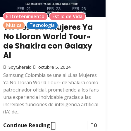
Entretenimiento
Estilo de Vida
Vive el «Las Mujeres Ya
Música
Tecnología
No Lloran World Tour»
de Shakira con Galaxy
AI
SoyGherald
octubre 5, 2024
Samsung Colombia se une al «Las Mujeres
Ya No Lloran World Tour» de Shakira como
patrocinador oficial, prometiendo a los fans
una experiencia inolvidable gracias a las
increíbles funciones de inteligencia artificial
(IA) de...
Continue Reading
0