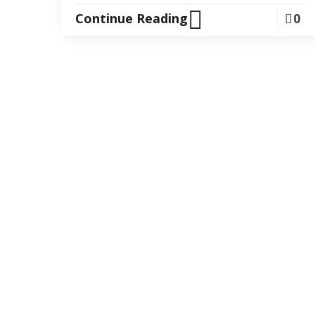
Continue Reading
0
P