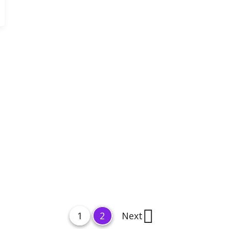
P
P
1
2
Next