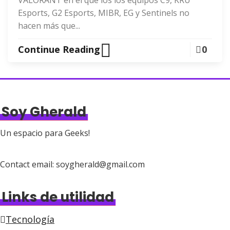
VALORANT en el que los los equipos C9, KRÜ
Esports, G2 Esports, MIBR, EG y Sentinels no
hacen más que...
Continue Reading
0
Soy Gherald
Un espacio para Geeks!
Contact email: soygherald@gmail.com
Links de utilidad
Tecnología