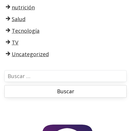
nutrición
Salud
Tecnología
TV
Uncategorized
B
u
s
c
a
r
: