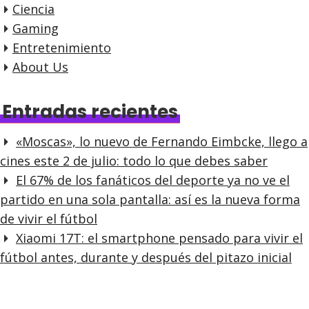
e
Ciencia
e
Gaming
n
Entretenimiento
t
About Us
r
a
Entradas recientes
d
«Moscas», lo nuevo de Fernando Eimbcke, llego a
a
cines este 2 de julio: todo lo que debes saber
s
El 67% de los fanáticos del deporte ya no ve el
partido en una sola pantalla: así es la nueva forma
de vivir el fútbol
Xiaomi 17T: el smartphone pensado para vivir el
fútbol antes, durante y después del pitazo inicial