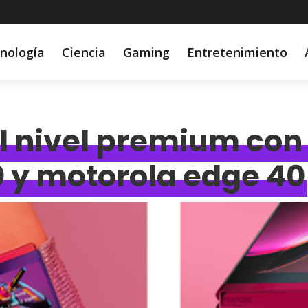
nología
Ciencia
Gaming
Entretenimiento
al nivel premium con
0 y motorola edge 40