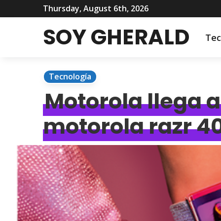
Thursday, August 6th, 2026
SOY GHERALD
Tec
Tecnología
Motorola llega 
motorola razr 4