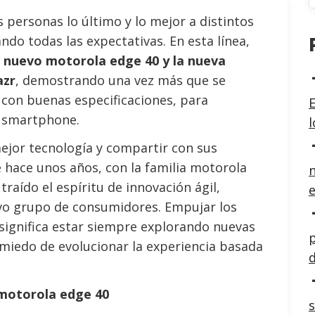
s personas lo último y lo mejor a distintos
ndo todas las expectativas. En esta línea,
l
nuevo motorola edge 40 y la
nueva
azr
, demostrando una vez más que se
con buenas especificaciones, para
E
n smartphone.
mejor tecnología y compartir con sus
 hace unos años, con la familia motorola
n
raído el espíritu de innovación ágil,
e
evo grupo de consumidores. Empujar los
 significa estar siempre explorando nuevas
p
 miedo de evolucionar la experiencia basada
d
 motorola edge 40
s