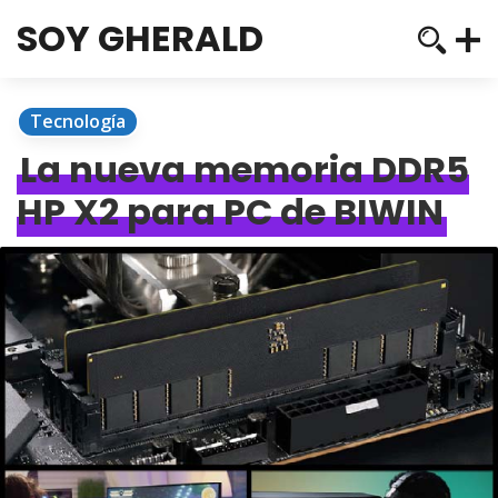
SOY GHERALD
Tecnología
La nueva memoria DDR5
HP X2 para PC de BIWIN