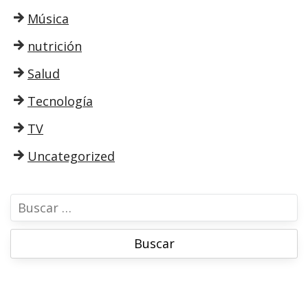
Música
nutrición
Salud
Tecnología
TV
Uncategorized
B
u
s
c
a
r