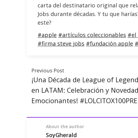
carta del destinatario original que r
Jobs durante décadas. Y tu que harías
este?
#apple
#artículos coleccionables
#el 
#firma steve jobs
#fundación apple
#
Previous Post
¡Una Década de League of Legen
en LATAM: Celebración y Noveda
Emocionantes! #LOLCITOX100PRE
About the author
SoyGherald