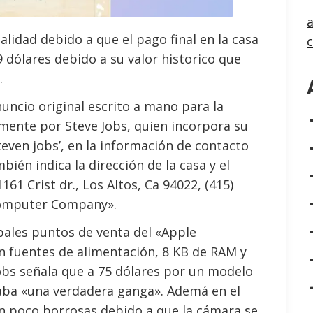
a
ealidad debido a que el pago final en la casa
 dólares debido a su valor historico que
.
nuncio original escrito a mano para la
mente por Steve Jobs, quien incorpora su
teven jobs’, en la información de contacto
mbién indica la dirección de la casa y el
61 Crist dr., Los Altos, Ca 94022, (415)
 Computer Company».
ipales puntos de venta del «Apple
 fuentes de alimentación, 8 KB de RAM y
Jobs señala que a 75 dólares por un modelo
aba «una verdadera ganga». Ademá en el
un poco borrosas debido a que la cámara se