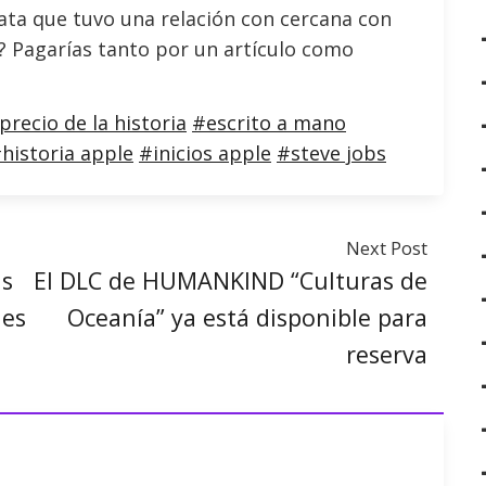
elata que tuvo una relación con cercana con
? Pagarías tanto por un artículo como
precio de la historia
#escrito a mano
historia apple
#inicios apple
#steve jobs
Next Post
ds
El DLC de HUMANKIND “Culturas de
des
Oceanía” ya está disponible para
reserva