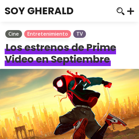
SOY GHERALD
Cine
Entretenimiento
TV
Los estrenos de Prime
Video en Septiembre