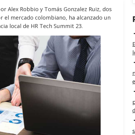
 por Alex Robbio y Tomás Gonzalez Ruiz, dos
or el mercado colombiano, ha alcanzado un
cia local de HR Tech Summit 23.
E
n
e
p
d
s