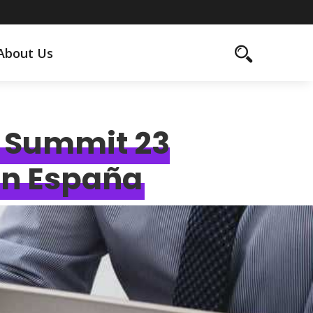
About Us
ch Summit 23
 en España