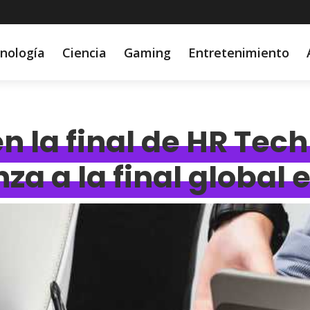
nología
Ciencia
Gaming
Entretenimiento
en la final de HR Te
a a la final global