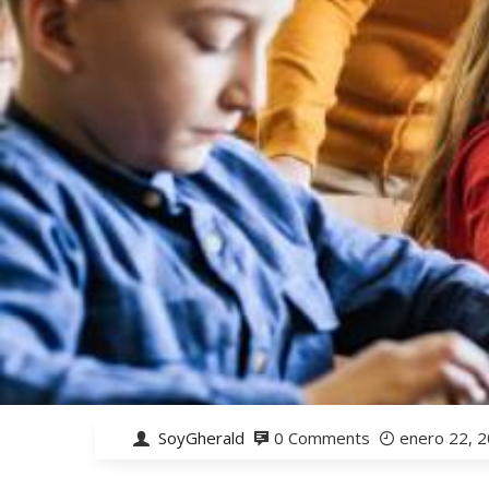
SoyGherald
0 Comments
enero 22, 