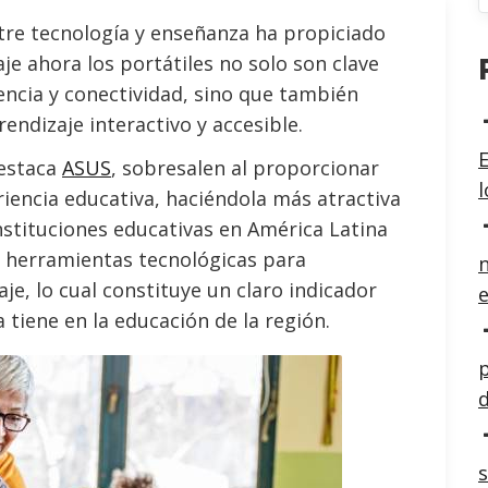
ntre tecnología y enseñanza ha propiciado
je ahora los portátiles no solo son clave
encia y conectividad, sino que también
ndizaje interactivo y accesible.
E
destaca
ASUS
, sobresalen al proporcionar
iencia educativa, haciéndola más atractiva
instituciones educativas en América Latina
a herramientas tecnológicas para
n
je, lo cual constituye un claro indicador
e
 tiene en la educación de la región.
p
d
s