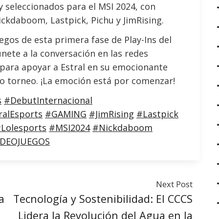
y seleccionados para el MSI 2024, con
ickdaboom, Lastpick, Pichu y JimRising.
egos de esta primera fase de Play-Ins del
únete a la conversación en las redes
para apoyar a Estral en su emocionante
oso torneo. ¡La emoción está por comenzar!
s
#DebutInternacional
ralEsports
#GAMING
#JimRising
#Lastpick
Lolesports
#MSI2024
#Nickdaboom
IDEOJUEGOS
Next Post
a
Tecnología y Sostenibilidad: El CCCS
Lidera la Revolución del Agua en la