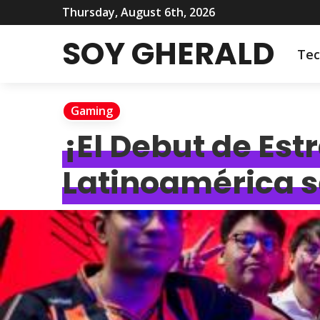
Thursday, August 6th, 2026
SOY GHERALD
Tec
Gaming
¡El Debut de Estr
Latinoamérica s