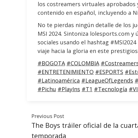
los costreamers virtuales aprobados 
contenido en español, incluyendo a N
No te pierdas ningún detalle de los ju
MSI 2024. Sintoniza lolesports.com y 
sociales usando el hashtag #MSI2024 
viaje hacia la gloria en este prestigi
#BOGOTA
#COLOMBIA
#Costreamer
#ENTRETENIMIENTO
#ESPORTS
#Est
#Latinoamérica
#LeagueOfLegends
#
#Pichu
#PlayIns
#T1
#Tecnología
#V
Previous Post
The Boys tráiler oficial de la cuart
temporada