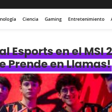
nología
Ciencia
Gaming
Entretenimiento
al Esports en el MSI 
e Prende en Llamas!