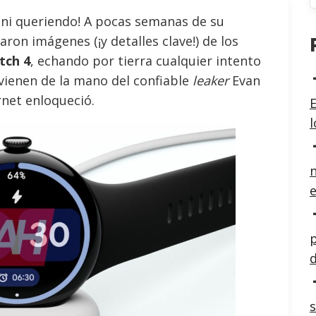
 ni queriendo! A pocas semanas de su
aron imágenes (¡y detalles clave!) de los
tch 4
, echando por tierra cualquier intento
s vienen de la mano del confiable
leaker
Evan
rnet enloqueció.
E
n
e
p
d
s