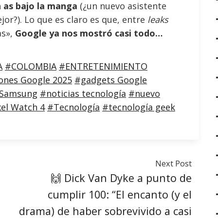
 as bajo la manga
(¿un nuevo asistente
jor?). Lo que es claro es que, entre
leaks
as»,
Google ya nos mostró casi todo…
A
#COLOMBIA
#ENTRETENIMIENTO
iones Google 2025
#gadgets Google
 Samsung
#noticias tecnología
#nuevo
xel Watch 4
#Tecnología
#tecnología geek
Next Post
🙌 Dick Van Dyke a punto de
cumplir 100: “El encanto (y el
drama) de haber sobrevivido a casi