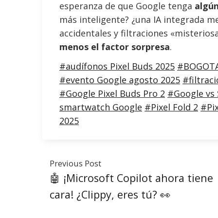
esperanza de que Google tenga
algún
más inteligente? ¿una IA integrada me
accidentales y filtraciones «misterios
menos el factor sorpresa
.
#audífonos Pixel Buds 2025
#BOGOT
#evento Google agosto 2025
#filtrac
#Google Pixel Buds Pro 2
#Google vs
smartwatch Google
#Pixel Fold 2
#Pi
2025
Previous Post
🤖 ¡Microsoft Copilot ahora tiene
cara! ¿Clippy, eres tú? 👀