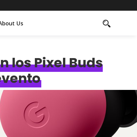
About Us
an los Pixel Buds
 evento