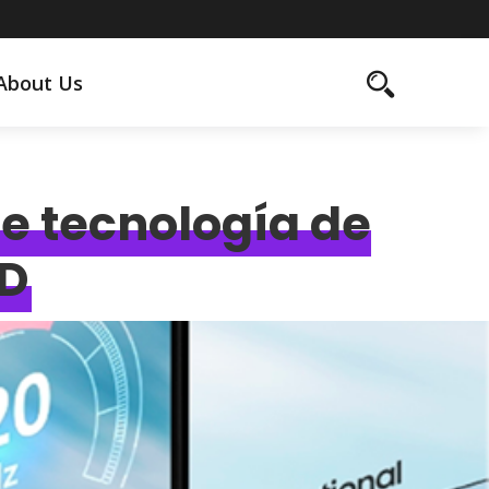
About Us
e tecnología de
ED