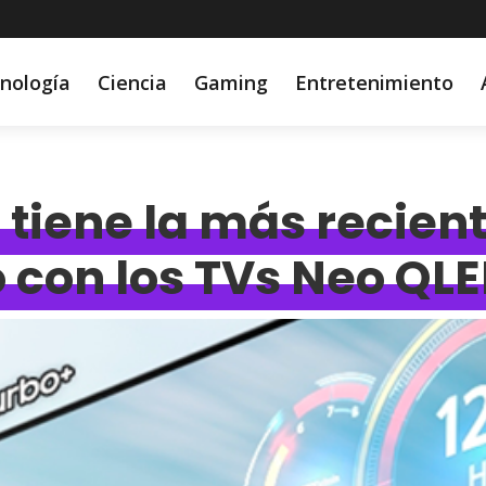
nología
Ciencia
Gaming
Entretenimiento
tiene la más recient
 con los TVs Neo QL