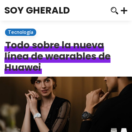
SOY GHERALD
Tecnología
Todo sobre la nueva
línea de wearables de
Huawei