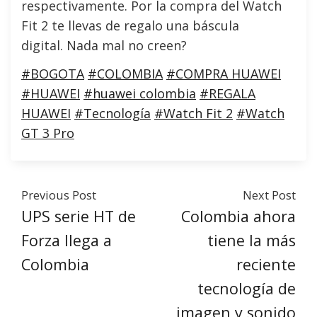
respectivamente. Por la compra del Watch
Fit 2 te llevas de regalo una báscula
digital. Nada mal no creen?
#BOGOTA
#COLOMBIA
#COMPRA HUAWEI
#HUAWEI
#huawei colombia
#REGALA
HUAWEI
#Tecnología
#Watch Fit 2
#Watch
GT 3 Pro
Previous Post
Next Post
UPS serie HT de
Colombia ahora
Forza llega a
tiene la más
Colombia
reciente
tecnología de
imagen y sonido