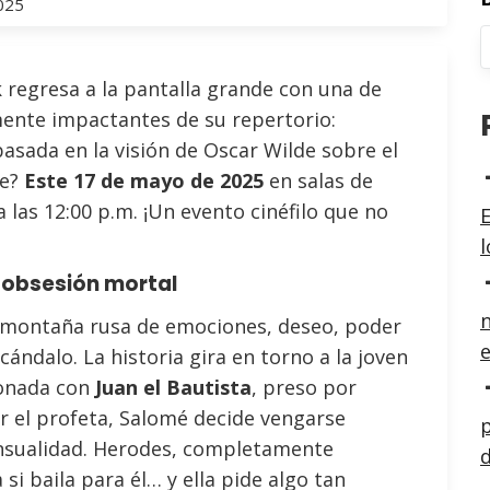
025
regresa a la pantalla grande con una de
ente impactantes de su repertorio:
basada en la visión de Oscar Wilde sobre el
de?
Este 17 de mayo de 2025
en salas de
a las 12:00 p.m. ¡Un evento cinéfilo que no
E
 obsesión mortal
n
a montaña rusa de emociones, deseo, poder
e
cándalo. La historia gira en torno a la joven
ionada con
Juan el Bautista
, preso por
r el profeta, Salomé decide vengarse
p
nsualidad. Herodes, completamente
d
i baila para él… y ella pide algo tan