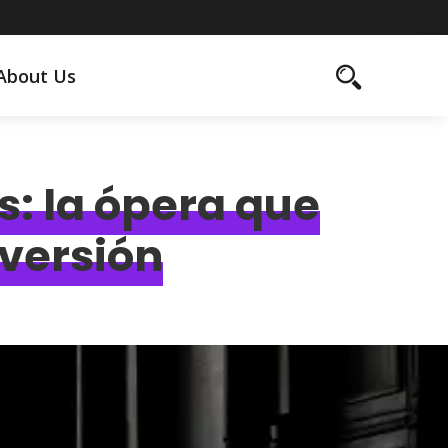
About Us
s: la ópera que
 versión