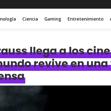
nología
Ciencia
Gaming
Entretenimiento
uss llega a los cine
mundo revive en una
tensa