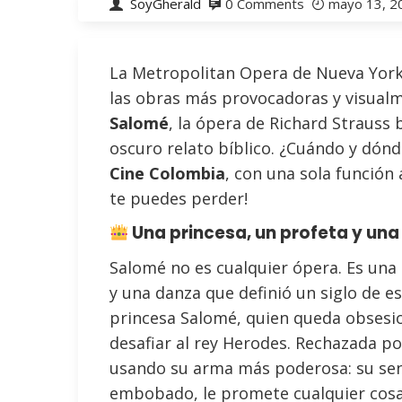
SoyGherald
0 Comments
mayo 13, 2
La Metropolitan Opera de Nueva York 
las obras más provocadoras y visualm
Salomé
, la ópera de Richard Strauss 
oscuro relato bíblico. ¿Cuándo y dón
Cine Colombia
, con una sola función 
te puedes perder!
Una princesa, un profeta y una
Salomé no es cualquier ópera. Es un
y una danza que definió un siglo de es
princesa Salomé, quien queda obses
desafiar al rey Herodes. Rechazada po
usando su arma más poderosa: su se
embobado, le promete cualquier cosa s