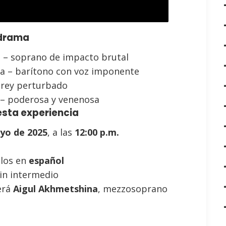
 drama
– soprano de impacto brutal
ta – barítono con voz imponente
 rey perturbado
– poderosa y venenosa
esta experiencia
yo de 2025
, a las
12:00 p.m.
ulos en
español
in intermedio
será
Aigul Akhmetshina
, mezzosoprano