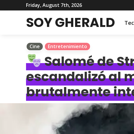
Friday, August 7th, 2026
SOY GHERALD
Tec
Cine
Entretenimiento
Salomé de Stra
escandalizó al 
brutalmente in