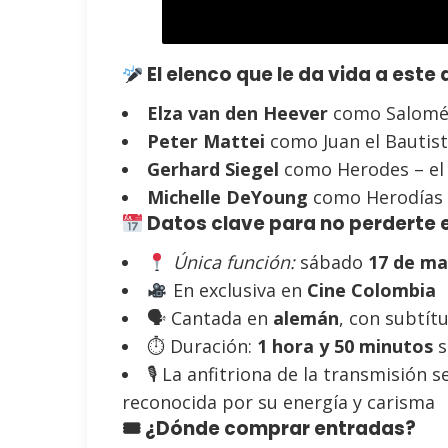
El elenco que le da vida a este
Elza van den Heever
como Salomé 
Peter Mattei
como Juan el Bautis
Gerhard Siegel
como Herodes – el
Michelle DeYoung
como Herodías 
Datos clave para no perderte 
Única función:
sábado
17 de ma
En exclusiva en
Cine Colombia
🗣 Cantada en
alemán
, con subtít
⏱ Duración:
1 hora y 50 minutos
s
🎙 La anfitriona de la transmisión 
reconocida por su energía y carisma
🎟 ¿Dónde comprar entradas?